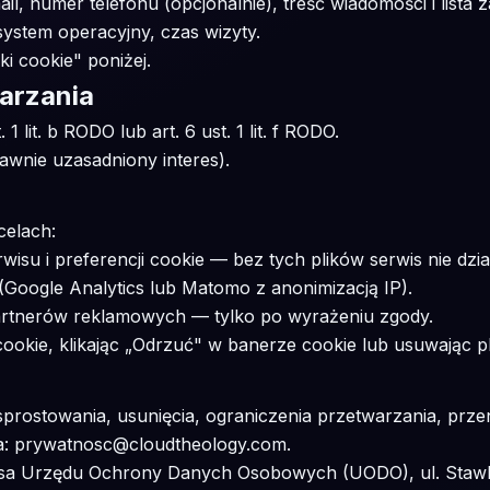
ail, numer telefonu (opcjonalnie), treść wiadomości i list
system operacyjny, czas wizyty.
i cookie" poniżej.
arzania
 lit. b RODO lub art. 6 ust. 1 lit. f RODO.
prawnie uzasadniony interes).
celach:
isu i preferencji cookie — bez tych plików serwis nie dzi
(Google Analytics lub Matomo z anonimizacją IP).
tnerów reklamowych — tylko po wyrażeniu zgody.
cookie, klikając „Odrzuć" w banerze cookie lub usuwając pl
sprostowania, usunięcia, ograniczenia przetwarzania, prze
a: prywatnosc@cloudtheology.com.
zesa Urzędu Ochrony Danych Osobowych (UODO), ul. Stawk