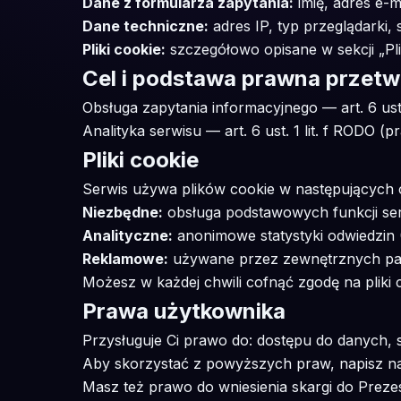
Dane z formularza zapytania:
imię, adres e-m
Dane techniczne:
adres IP, typ przeglądarki, 
Pliki cookie:
szczegółowo opisane w sekcji „Plik
Cel i podstawa prawna przetw
Obsługa zapytania informacyjnego — art. 6 ust. 1
Analityka serwisu — art. 6 ust. 1 lit. f RODO (
Pliki cookie
Serwis używa plików cookie w następujących 
Niezbędne:
obsługa podstawowych funkcji serw
Analityczne:
anonimowe statystyki odwiedzin 
Reklamowe:
używane przez zewnętrznych par
Możesz w każdej chwili cofnąć zgodę na pliki 
Prawa użytkownika
Przysługuje Ci prawo do: dostępu do danych, 
Aby skorzystać z powyższych praw, napisz n
Masz też prawo do wniesienia skargi do Pre